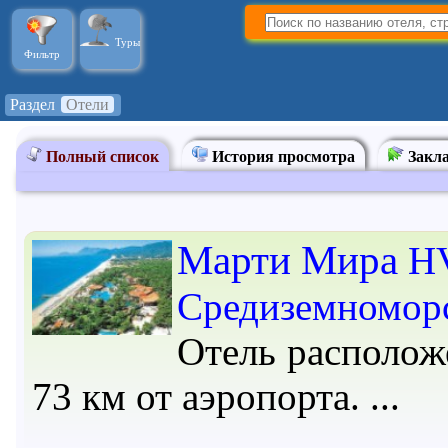
Туры
Фильтр
Раздел
Отели
Полный список
История просмотра
Закл
Марти Мира
HV
Средиземномор
Отель расположе
73 км от аэропорта.