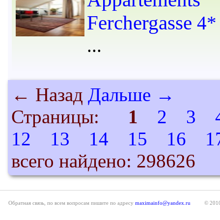
Ferchergasse
4*
← Назад
Дальше →
Страницы:
1
2
3
12
13
14
15
16
1
всего найдено: 298626
Обратная связь, по всем вопросам пишите по адресу
maximainfo@yandex.ru
© 201