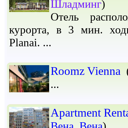
Шладминг
)
Отель распол
курорта, в 3 мин. хо
Planai.
Roomz Vienna
Apartment Rent
Вена
,
Вена
)