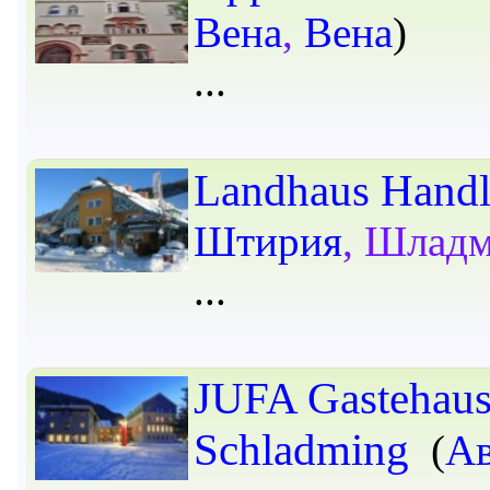
Вена
,
Вена
)
Landhaus Handl
Штирия
, Шлад
JUFA Gastehau
Schladming
(
Ав