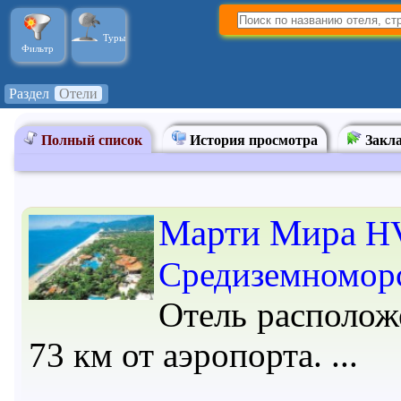
Туры
Фильтр
Раздел
Отели
Полный список
История просмотра
Закл
Марти Мира
HV
Средиземномор
Отель расположе
73 км от аэропорта.