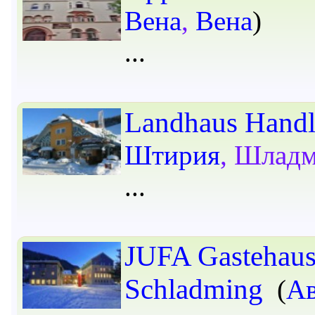
Вена
,
Вена
)
Landhaus Handl
Штирия
, Шлад
JUFA Gastehau
Schladming
(
Ав