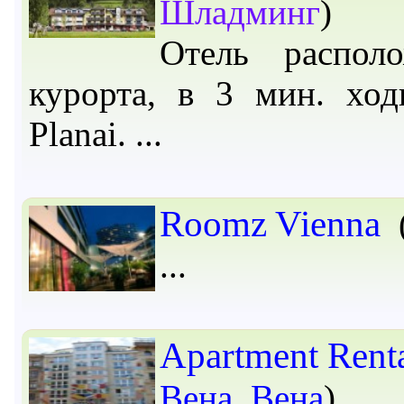
Шладминг
)
Отель распол
курорта, в 3 мин. хо
Planai.
Roomz Vienna
Apartment Rent
Вена
,
Вена
)