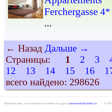
Ferchergasse
4*
← Назад
Дальше →
Страницы:
1
2
3
12
13
14
15
16
1
всего найдено: 298626
Обратная связь, по всем вопросам пишите по адресу
maximainfo@yandex.ru
© 201